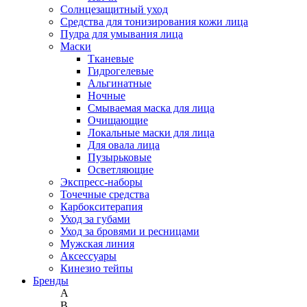
Солнцезащитный уход
Средства для тонизирования кожи лица
Пудра для умывания лица
Маски
Тканевые
Гидрогелевые
Альгинатные
Ночные
Смываемая маска для лица
Очищающие
Локальные маски для лица
Для овала лица
Пузырьковые
Осветляющие
Экспресс-наборы
Точечные средства
Карбокситерапия
Уход за губами
Уход за бровями и ресницами
Мужская линия
Аксессуары
Кинезио тейпы
Бренды
A
B