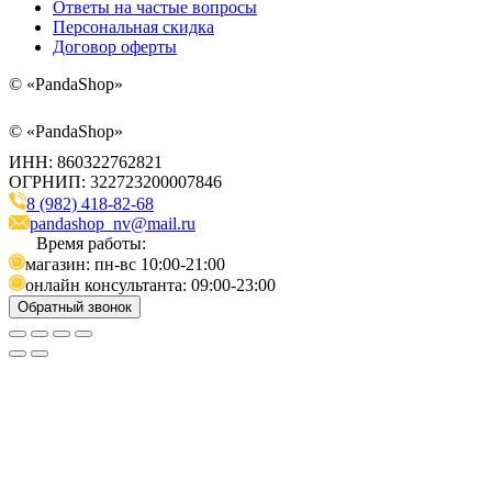
Ответы на частые вопросы
Персональная скидка
Договор оферты
©
«PandaShop»
©
«PandaShop»
ИНН: 860322762821
ОГРНИП: 322723200007846
8 (982) 418-82-68
pandashop_nv@mail.ru
Время работы:
магазин: пн-вс 10:00-21:00
онлайн консультанта: 09:00-23:00
Обратный звонок