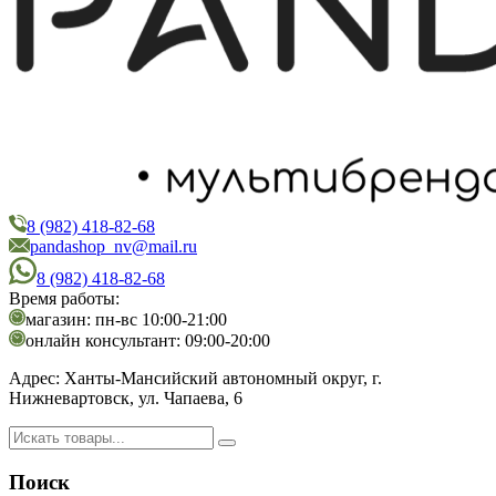
8 (982) 418-82-68
PandaShop
Интернет-магазин косметики
pandashop_nv@mail.ru
8 (982) 418-82-68
Время работы:
магазин: пн-вс 10:00-21:00
онлайн консультант: 09:00-20:00
Адрес:
Ханты-Мансийский автономный округ, г.
Нижневартовск, ул. Чапаева, 6
Поиск