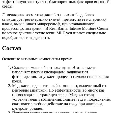
эффективную защиту от неблагоприятных факторов внешней
среды.
Ламеллярная косметика даже без каких-либо добавок
стимулирует регенерацию тканей, препятствует испарению
влаги, выравнивает микрорельеф, приостанавливает
процессы фотостарения. В Real Barrier Intense Moisture Cream
полезное действие технологии MLE усиливают специально
подобранные ингредиенты.
Состав
Основные активные компоненты крема:
Сквален – мощный антиоксидант. Этот элемент
наполняет клетки кислородом, защищает от
фотостарения, запускает процессы самовосстановления
кожи.
Мадекассосид – активный компонент, выделенный из
центеллы азиатской. По эффективности во много раз
превосходит экстракт центеллы. Мадекассосид
устраняет очаги воспаления, снимает зуд и покраснение,
оказывает лечебное действие на кожу при аллергии,
куперозе, розацеа.
Пантенол заживляет микроповреждения, быстро