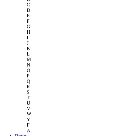
C
D
E
F
G
H
I
J
K
L
M
N
O
P
Q
R
S
T
U
V
W
Y
Г
A
Патчи