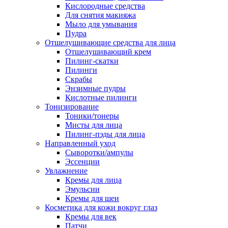
Кислородные средства
Для снятия макияжа
Мыло для умывания
Пудра
Отшелушивающие средства для лица
Отшелушивающий крем
Пилинг-скатки
Пилинги
Скрабы
Энзимные пудры
Кислотные пилинги
Тонизирование
Тоники/тонеры
Мисты для лица
Пилинг-пэды для лица
Направленный уход
Сыворотки/ампулы
Эссенции
Увлажнение
Кремы для лица
Эмульсии
Кремы для шеи
Косметика для кожи вокруг глаз
Кремы для век
Патчи