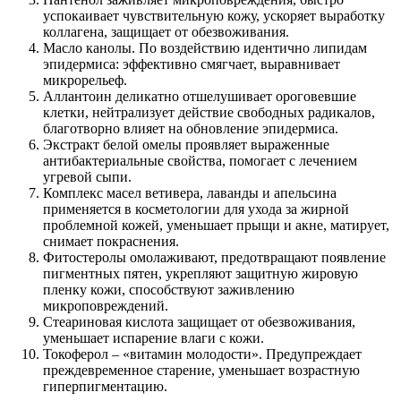
успокаивает чувствительную кожу, ускоряет выработку
коллагена, защищает от обезвоживания.
Масло канолы. По воздействию идентично липидам
эпидермиса: эффективно смягчает, выравнивает
микрорельеф.
Аллантоин деликатно отшелушивает ороговевшие
клетки, нейтрализует действие свободных радикалов,
благотворно влияет на обновление эпидермиса.
Экстракт белой омелы проявляет выраженные
антибактериальные свойства, помогает с лечением
угревой сыпи.
Комплекс масел ветивера, лаванды и апельсина
применяется в косметологии для ухода за жирной
проблемной кожей, уменьшает прыщи и акне, матирует,
снимает покраснения.
Фитостеролы омолаживают, предотвращают появление
пигментных пятен, укрепляют защитную жировую
пленку кожи, способствуют заживлению
микроповреждений.
Стеариновая кислота защищает от обезвоживания,
уменьшает испарение влаги с кожи.
Токоферол – «витамин молодости». Предупреждает
преждевременное старение, уменьшает возрастную
гиперпигментацию.