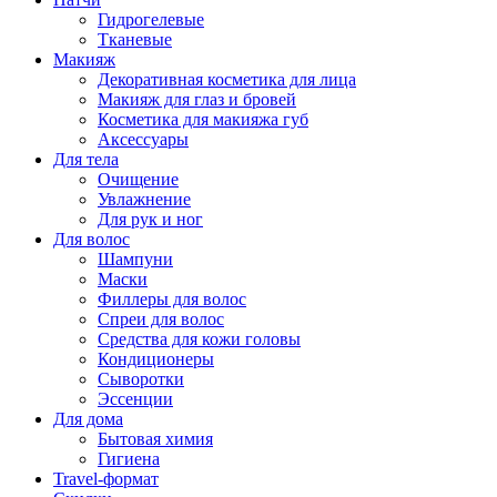
Гидрогелевые
Тканевые
Макияж
Декоративная косметика для лица
Макияж для глаз и бровей
Косметика для макияжа губ
Аксессуары
Для тела
Очищение
Увлажнение
Для рук и ног
Для волос
Шампуни
Маски
Филлеры для волос
Спреи для волос
Средства для кожи головы
Кондиционеры
Сыворотки
Эссенции
Для дома
Бытовая химия
Гигиена
Travel-формат