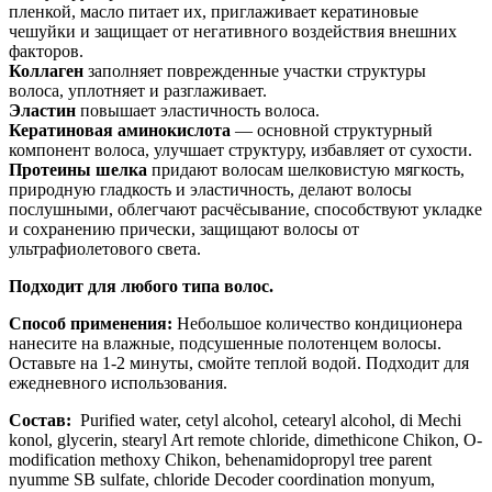
пленкой, масло питает их, приглаживает кератиновые
чешуйки и защищает от негативного воздействия внешних
факторов.
Коллаген
заполняет поврежденные участки структуры
волоса, уплотняет и разглаживает.
Эластин
повышает эластичность волоса.
Кератиновая аминокислота
— основной структурный
компонент волоса, улучшает структуру, избавляет от сухости.
Протеины шелка
придают волосам шелковистую мягкость,
природную гладкость и эластичность, делают волосы
послушными, облегчают расчёсывание, способствуют укладке
и сохранению прически, защищают волосы от
ультрафиолетового света.
Подходит для любого типа волос.
Способ применения:
Небольшое количество кондиционера
нанесите на влажные, подсушенные полотенцем волосы.
Оставьте на 1-2 минуты, смойте теплой водой. Подходит для
ежедневного использования.
Состав:
Purified water, cetyl alcohol, cetearyl alcohol, di Mechi
konol, glycerin, stearyl Art remote chloride, dimethicone Chikon, O-
modification methoxy Chikon, behenamidopropyl tree parent
nyumme SB sulfate, chloride Decoder coordination monyum,