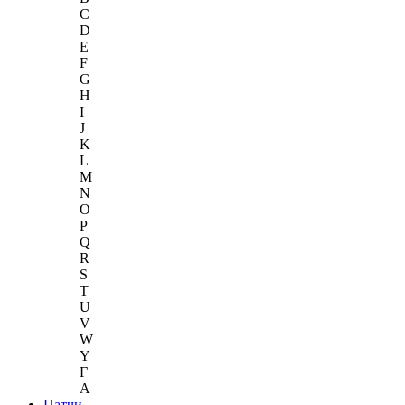
C
D
E
F
G
H
I
J
K
L
M
N
O
P
Q
R
S
T
U
V
W
Y
Г
A
Патчи