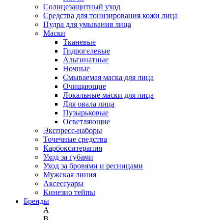
Солнцезащитный уход
Средства для тонизирования кожи лица
Пудра для умывания лица
Маски
Тканевые
Гидрогелевые
Альгинатные
Ночные
Смываемая маска для лица
Очищающие
Локальные маски для лица
Для овала лица
Пузырьковые
Осветляющие
Экспресс-наборы
Точечные средства
Карбокситерапия
Уход за губами
Уход за бровями и ресницами
Мужская линия
Аксессуары
Кинезио тейпы
Бренды
A
B