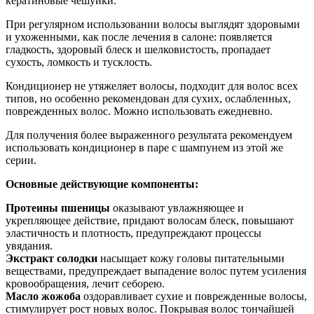
кератиновые чешуйки.
При регулярном использовании волосы выглядят здоровыми
и ухоженными, как после лечения в салоне: появляется
гладкость, здоровый блеск и шелковистость, пропадает
сухость, ломкость и тусклость.
Кондиционер не утяжеляет волосы, подходит для волос всех
типов, но особенно рекомендован для сухих, ослабленных,
поврежденных волос. Можно использовать ежедневно.
Для получения более выраженного результата рекомендуем
использовать кондиционер в паре с шампунем из этой же
серии.
Основные действующие компоненты:
Протеины пшеницы
оказывают увлажняющее и
укрепляющее действие, придают волосам блеск, повышают
эластичность и плотность, предупреждают процессы
увядания.
Экстракт солодки
насыщает кожу головы питательными
веществами, предупреждает выпадение волос путем усиления
кровообращения, лечит себорею.
Масло жожоба
оздоравливает сухие и поврежденные волосы,
стимулирует рост новых волос. Покрывая волос тончайшей