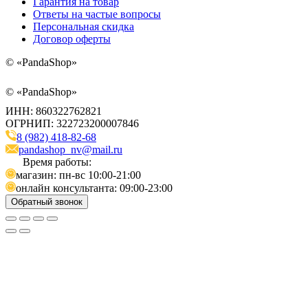
Гарантия на товар
Ответы на частые вопросы
Персональная скидка
Договор оферты
©
«PandaShop»
©
«PandaShop»
ИНН: 860322762821
ОГРНИП: 322723200007846
8 (982) 418-82-68
pandashop_nv@mail.ru
Время работы:
магазин: пн-вс 10:00-21:00
онлайн консультанта: 09:00-23:00
Обратный звонок