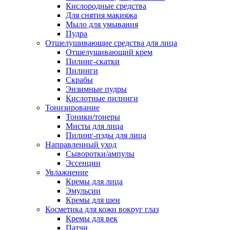
Кислородные средства
Для снятия макияжа
Мыло для умывания
Пудра
Отшелушивающие средства для лица
Отшелушивающий крем
Пилинг-скатки
Пилинги
Скрабы
Энзимные пудры
Кислотные пилинги
Тонизирование
Тоники/тонеры
Мисты для лица
Пилинг-пэды для лица
Направленный уход
Сыворотки/ампулы
Эссенции
Увлажнение
Кремы для лица
Эмульсии
Кремы для шеи
Косметика для кожи вокруг глаз
Кремы для век
Патчи