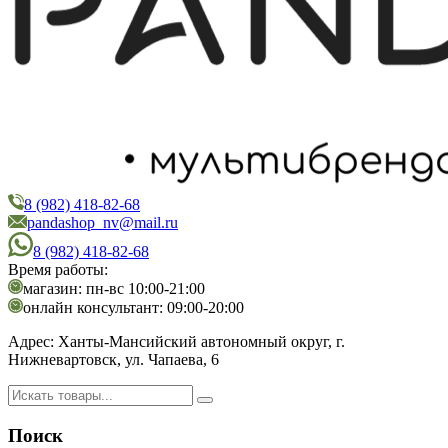
8 (982) 418-82-68
PandaShop
Интернет-магазин косметики
pandashop_nv@mail.ru
8 (982) 418-82-68
Время работы:
магазин: пн-вс 10:00-21:00
онлайн консультант: 09:00-20:00
Адрес:
Ханты-Мансийский автономный округ, г.
Нижневартовск, ул. Чапаева, 6
Поиск