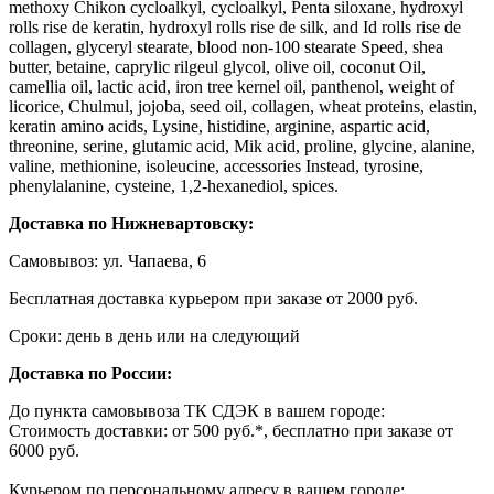
methoxy Chikon cycloalkyl, cycloalkyl, Penta siloxane, hydroxyl
rolls rise de keratin, hydroxyl rolls rise de silk, and Id rolls rise de
collagen, glyceryl stearate, blood non-100 stearate Speed, shea
butter, betaine, caprylic rilgeul glycol, olive oil, coconut Oil,
camellia oil, lactic acid, iron tree kernel oil, panthenol, weight of
licorice, Chulmul, jojoba, seed oil, collagen, wheat proteins, elastin,
keratin amino acids, Lysine, histidine, arginine, aspartic acid,
threonine, serine, glutamic acid, Mik acid, proline, glycine, alanine,
valine, methionine, isoleucine, accessories Instead, tyrosine,
phenylalanine, cysteine, 1,2-hexanediol, spices.
Доставка по Нижневартовску:
Самовывоз: ул. Чапаева, 6
Бесплатная доставка курьером при заказе от 2000 руб.
Сроки: день в день или на следующий
Доставка по России:
До пункта самовывоза ТК СДЭК в вашем городе:
Стоимость доставки: от 500 руб.*, бесплатно при заказе от
6000 руб.
Курьером по персональному адресу в вашем городе: