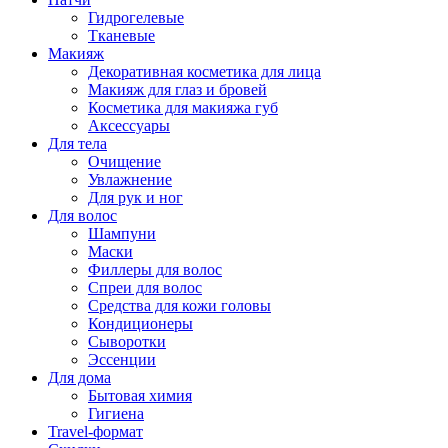
Гидрогелевые
Тканевые
Макияж
Декоративная косметика для лица
Макияж для глаз и бровей
Косметика для макияжа губ
Аксессуары
Для тела
Очищение
Увлажнение
Для рук и ног
Для волос
Шампуни
Маски
Филлеры для волос
Спреи для волос
Средства для кожи головы
Кондиционеры
Сыворотки
Эссенции
Для дома
Бытовая химия
Гигиена
Travel-формат