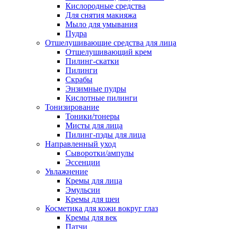
Кислородные средства
Для снятия макияжа
Мыло для умывания
Пудра
Отшелушивающие средства для лица
Отшелушивающий крем
Пилинг-скатки
Пилинги
Скрабы
Энзимные пудры
Кислотные пилинги
Тонизирование
Тоники/тонеры
Мисты для лица
Пилинг-пэды для лица
Направленный уход
Сыворотки/ампулы
Эссенции
Увлажнение
Кремы для лица
Эмульсии
Кремы для шеи
Косметика для кожи вокруг глаз
Кремы для век
Патчи