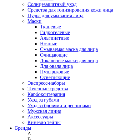
Солнцезащитный уход
Средства для тонизирования кожи лица
Пудра для умывания лица
Маски
Тканевые
Гидрогелевые
Альгинатные
Ночные
Смываемая маска для лица
Очищающие
Локальные маски для лица
Для овала лица
Пузырьковые
Осветляющие
Экспресс-наборы
Точечные средства
Карбокситерапия
Уход за губами
Уход за бровями и ресницами
Мужская линия
Аксессуары
Кинезио тейпы
Бренды
A
B