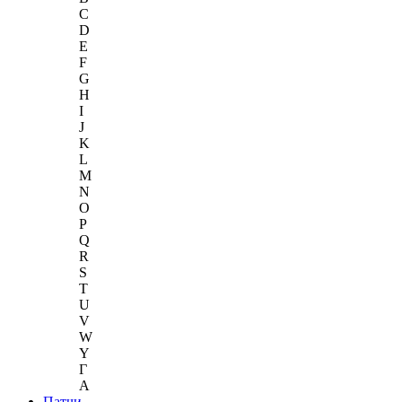
C
D
E
F
G
H
I
J
K
L
M
N
O
P
Q
R
S
T
U
V
W
Y
Г
A
Патчи