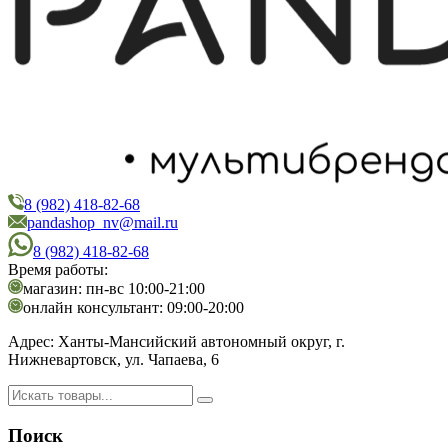
8 (982) 418-82-68
PandaShop
Интернет-магазин косметики
pandashop_nv@mail.ru
8 (982) 418-82-68
Время работы:
магазин: пн-вс 10:00-21:00
онлайн консультант: 09:00-20:00
Адрес:
Ханты-Мансийский автономный округ, г.
Нижневартовск, ул. Чапаева, 6
Поиск